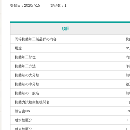
登録日：2020/7/15 製品数：1
項目
同等抗菌加工製品群の内容
抗
用途
マ
抗菌加工部位
内
抗菌加工方法
印
抗菌剤の大分類
無
抗菌剤の中分類
銀
抗菌剤の一般名
無
抗菌力試験実施機関名
一
報告書No.
JN
耐水性区分
0
耐光性区分
1