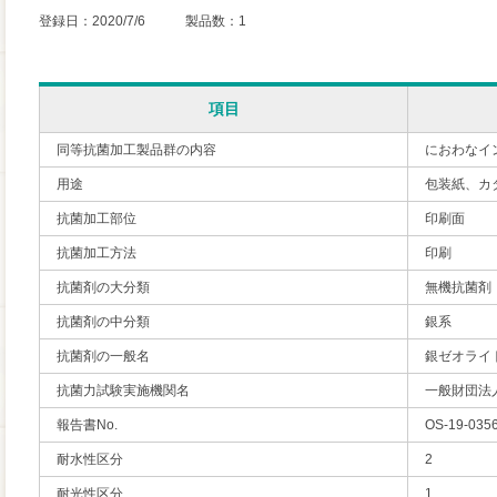
登録日：2020/7/6 製品数：1
項目
同等抗菌加工製品群の内容
におわなイ
用途
包装紙、カ
抗菌加工部位
印刷面
抗菌加工方法
印刷
抗菌剤の大分類
無機抗菌剤
抗菌剤の中分類
銀系
抗菌剤の一般名
銀ゼオライ
抗菌力試験実施機関名
一般財団法
報告書No.
OS-19-035
耐水性区分
2
耐光性区分
1