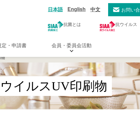
English
日本語
中文
お問い
抗菌とは
抗ウイルス
規定・申請書
会員・委員会活動
刷物
ウイルスUV印刷物