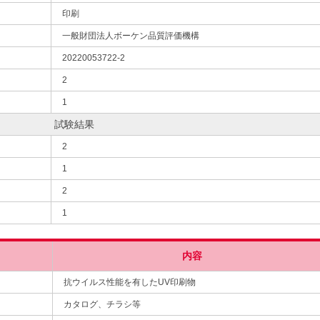
印刷
一般財団法人ボーケン品質評価機構
20220053722-2
2
1
試験結果
2
1
2
1
内容
抗ウイルス性能を有したUV印刷物
カタログ、チラシ等