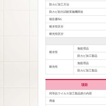
防カビ加工方法
防カビ効力試験実施機関名
報告書No.
耐水性区分
耐光性区分
無処理品
耐水性
防カビ加工製品
無処理品
耐光性
防カビ加工製品
項目
同等抗ウイルス加工製品群の内容
用途