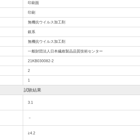
印刷面
印刷
無機抗ウイルス加工剤
銀系
無機抗ウイルス加工剤
一般財団法人日本繊維製品品質技術センター
21KB030082-2
2
1
試験結果
3.1
－
≧4.2