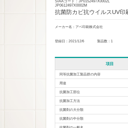
SIAAコード：JP0152497X0002L
JP0612497X0002M
抗菌防カビ抗ウイルスUV印
メーカー名：アベ印刷株式会社
登録日：2021/12/6 製品数：1
項目
同等抗菌加工製品群の内容
用途
抗菌加工部位
抗菌加工方法
抗菌剤の大分類
抗菌剤の中分類
抗菌剤の一般名