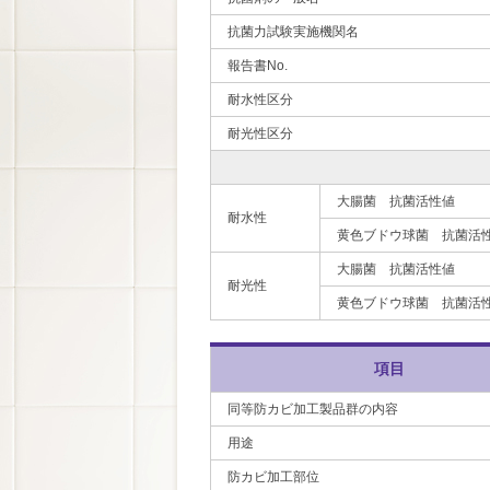
抗菌力試験実施機関名
報告書No.
耐水性区分
耐光性区分
大腸菌 抗菌活性値
耐水性
黄色ブドウ球菌 抗菌活
大腸菌 抗菌活性値
耐光性
黄色ブドウ球菌 抗菌活
項目
同等防カビ加工製品群の内容
用途
防カビ加工部位