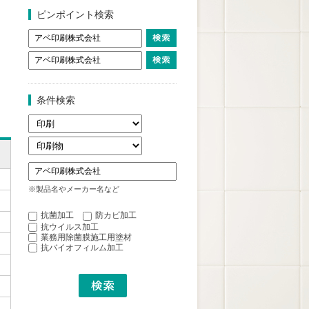
ピンポイント検索
条件検索
※製品名やメーカー名など
抗菌加工
防カビ加工
抗ウイルス加工
業務用除菌膜施工用塗材
抗バイオフィルム加工