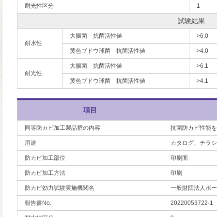
耐光性区分
1
試験結果
大腸菌 抗菌活性値
>6.0
耐水性
黄色ブドウ球菌 抗菌活性値
>4.0
大腸菌 抗菌活性値
>6.1
耐光性
黄色ブドウ球菌 抗菌活性値
>4.1
項目
同等防カビ加工製品群の内容
抗菌防カビ性能を
用途
カタログ、チラシ
防カビ加工部位
印刷面
防カビ加工方法
印刷
防カビ効力試験実施機関名
一般財団法人ボー
報告書No.
20220053722-1