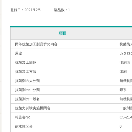
登録日：2021/12/6 製品数：1
項目
同等抗菌加工製品群の内容
抗菌防
用途
カタロ
抗菌加工部位
印刷面
抗菌加工方法
印刷
抗菌剤の大分類
無機抗
抗菌剤の中分類
銀系
抗菌剤の一般名
無機抗
抗菌力試験実施機関名
一般財
報告書No.
OS-21-
耐水性区分
0