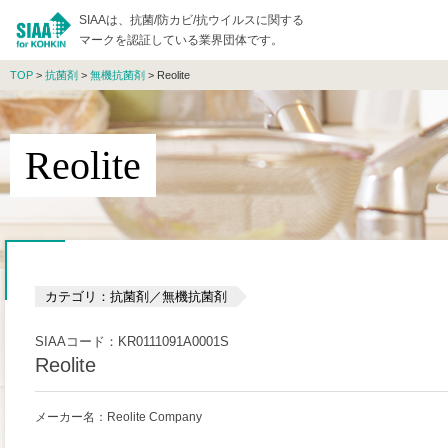
SIAAは、抗菌/防カビ/抗ウイルスに関する
マークを認証している業界団体です。
TOP
>
抗菌剤
>
無機抗菌剤
> Reolite
Reolite
カテゴリ：抗菌剤／無機抗菌剤
SIAAコード：KR0111091A0001S
Reolite
メーカー名：Reolite Company