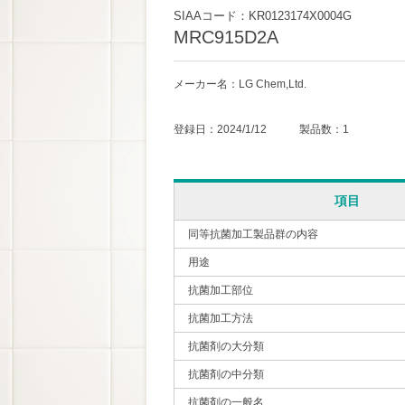
SIAAコード：KR0123174X0004G
MRC915D2A
メーカー名：LG Chem,Ltd.
登録日：2024/1/12 製品数：1
項目
同等抗菌加工製品群の内容
用途
抗菌加工部位
抗菌加工方法
抗菌剤の大分類
抗菌剤の中分類
抗菌剤の一般名