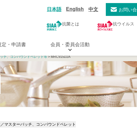
English
日本語
中文
お問い
抗菌とは
抗ウイルス
規定・申請書
会員・委員会活動
ッチ、コンパウンドペレット等
> MRC915D2A
脂／マスターバッチ、コンパウンドペレット