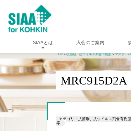
SIAAとは
入会のご案内
TOP
>
抗菌剤、抗ウイルス剤含有樹脂
>
マスターバ
MRC915D2A
カテゴリ：抗菌剤、抗ウイルス剤含有樹
等