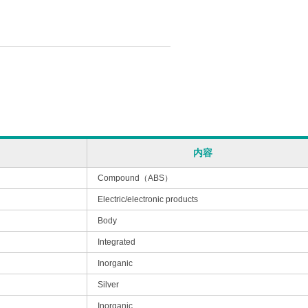
内容
Compound（ABS）
Electric/electronic products
Body
Integrated
Inorganic
Silver
Inorganic