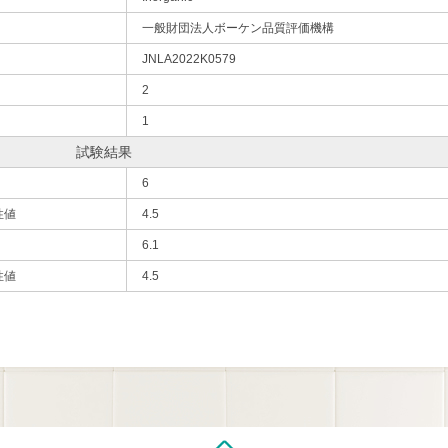
一般財団法人ボーケン品質評価機構
JNLA2022K0579
2
1
試験結果
6
性値
4.5
6.1
性値
4.5