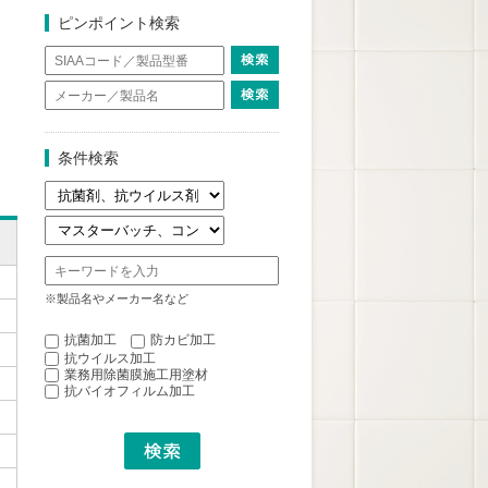
ピンポイント検索
条件検索
※製品名やメーカー名など
抗菌加工
防カビ加工
抗ウイルス加工
業務用除菌膜施工用塗材
抗バイオフィルム加工