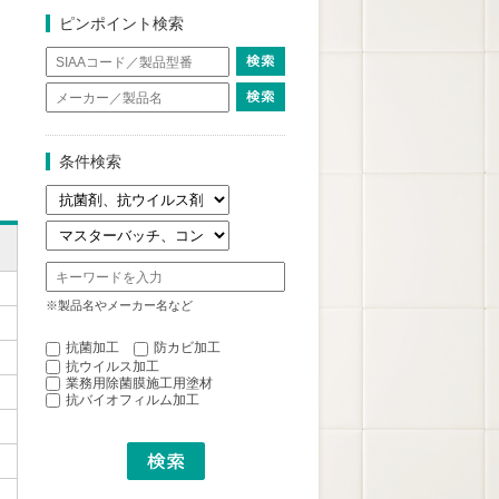
ピンポイント検索
条件検索
※製品名やメーカー名など
抗菌加工
防カビ加工
抗ウイルス加工
業務用除菌膜施工用塗材
抗バイオフィルム加工