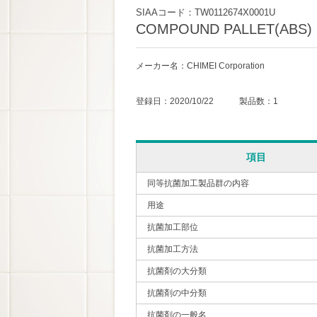
SIAAコード：TW0112674X0001U
COMPOUND PALLET(ABS)
メーカー名：CHIMEI Corporation
登録日：2020/10/22 製品数：1
項目
同等抗菌加工製品群の内容
用途
抗菌加工部位
抗菌加工方法
抗菌剤の大分類
抗菌剤の中分類
抗菌剤の一般名