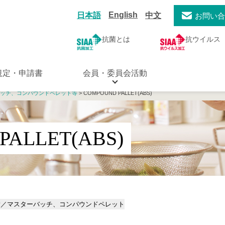
English
日本語
中文
お問い
抗菌とは
抗ウイルス
規定・申請書
会員・委員会活動
ッチ、コンパウンドペレット等
> COMPOUND PALLET(ABS)
PALLET(ABS)
脂／マスターバッチ、コンパウンドペレット