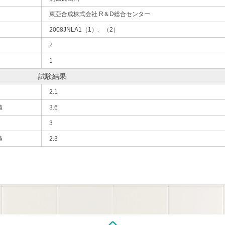
東亞合成株式会社 R＆D総合センター
2008JNLA1（1）、（2）
2
1
試験結果
2.1
値
3.6
3
値
2.3