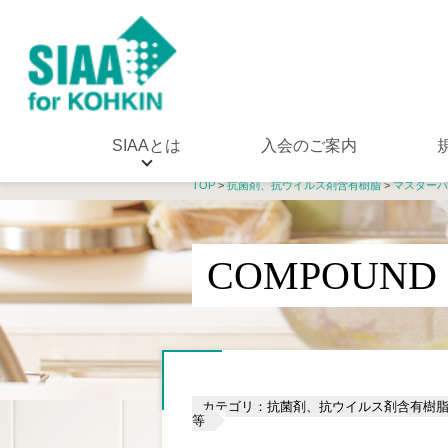
SIAAとは
入会のご案内
TOP
>
抗菌剤、抗ウイルス剤含有樹脂
>
マスターバ
COMPOUND 
カテゴリ：抗菌剤、抗ウイルス剤含有樹
等