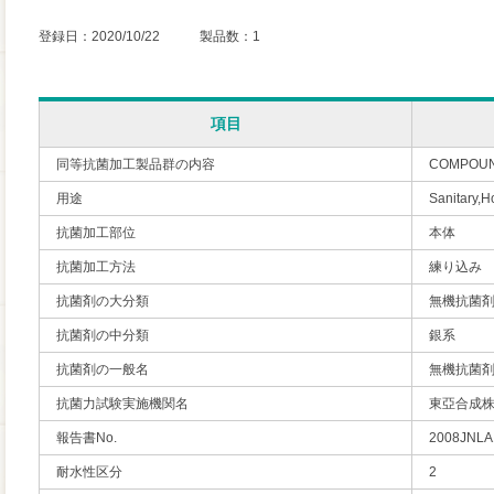
登録日：2020/10/22 製品数：1
項目
同等抗菌加工製品群の内容
COMPOUN
用途
Sanitary,H
抗菌加工部位
本体
抗菌加工方法
練り込み
抗菌剤の大分類
無機抗菌
抗菌剤の中分類
銀系
抗菌剤の一般名
無機抗菌
抗菌力試験実施機関名
東亞合成株
報告書No.
2008JN
耐水性区分
2