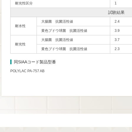
耐光性区分
1
試験結果
大腸菌 抗菌活性値
2.4
耐水性
黄色ブドウ球菌 抗菌活性値
3.9
大腸菌 抗菌活性値
3.7
耐光性
黄色ブドウ球菌 抗菌活性値
2.3
同SIAAコード製品型番
POLYLAC PA-757 AB