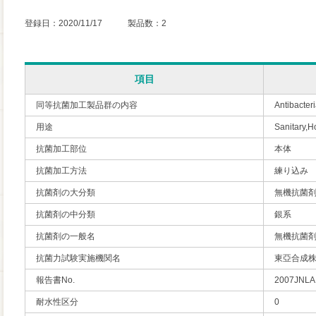
登録日：2020/11/17 製品数：2
項目
同等抗菌加工製品群の内容
Antibacte
用途
Sanitary,H
抗菌加工部位
本体
抗菌加工方法
練り込み
抗菌剤の大分類
無機抗菌
抗菌剤の中分類
銀系
抗菌剤の一般名
無機抗菌
抗菌力試験実施機関名
東亞合成株
報告書No.
2007JN
耐水性区分
0