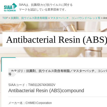
SIAAは、抗菌/防カビ/抗ウイルスに関する
マークを認証している業界団体です。
TOP
>
抗菌剤、抗ウイルス剤含有樹脂
>
マスターバッチ、コンパウンドペレット等
> Ant
Antibacterial Resin (AB
カテゴリ：抗菌剤、抗ウイルス剤含有樹脂／マスターバッチ、コンパ
等
SIAAコード：TW0112674X0002V
Antibacterial Resin (ABS)compound
メーカー名：CHIMEI Corporation