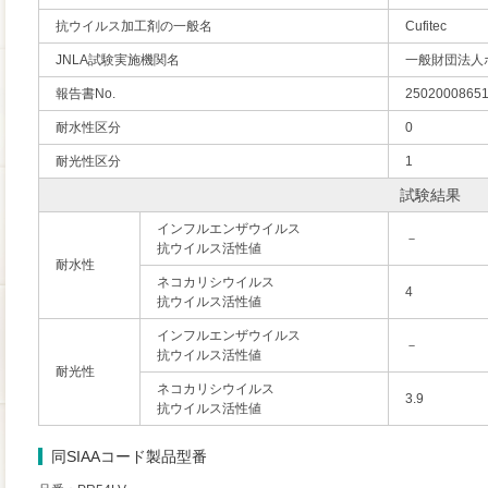
抗ウイルス加工剤の一般名
Cufitec
JNLA試験実施機関名
一般財団法人
報告書No.
25020008651
耐水性区分
0
耐光性区分
1
試験結果
インフルエンザウイルス
－
抗ウイルス活性値
耐水性
ネコカリシウイルス
4
抗ウイルス活性値
インフルエンザウイルス
－
抗ウイルス活性値
耐光性
ネコカリシウイルス
3.9
抗ウイルス活性値
同SIAAコード製品型番