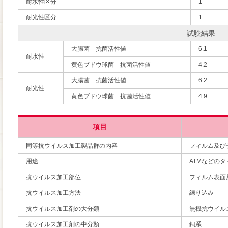
耐水性区分
1
耐光性区分
1
試験結果
大腸菌 抗菌活性値
6.1
耐水性
黄色ブドウ球菌 抗菌活性値
4.2
大腸菌 抗菌活性値
6.2
耐光性
黄色ブドウ球菌 抗菌活性値
4.9
項目
同等抗ウイルス加工製品群の内容
フィルム及び
用途
ATMなどの
抗ウイルス加工部位
フィルム表面
抗ウイルス加工方法
練り込み
抗ウイルス加工剤の大分類
無機抗ウイル
抗ウイルス加工剤の中分類
銅系