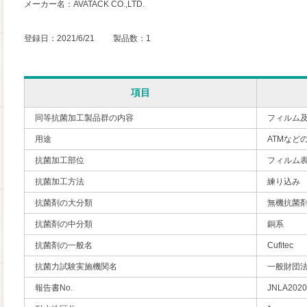
メーカー名：AVATACK CO.,LTD.
登録日：2021/6/21 製品数：1
項目
同等抗菌加工製品群の内容
フィルム
用途
ATMなど
抗菌加工部位
フィルム
抗菌加工方法
練り込み
抗菌剤の大分類
無機抗菌
抗菌剤の中分類
銅系
抗菌剤の一般名
Cufitec
抗菌力試験実施機関名
一般財団
報告書No.
JNLA2020