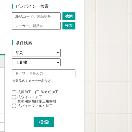
ピンポイント検索
条件検索
※製品名やメーカー名など
抗菌加工
防カビ加工
抗ウイルス加工
業務用除菌膜施工用塗材
抗バイオフィルム加工