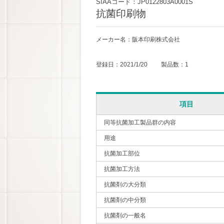
SIAAコード：JP0122803A0001S
抗菌印刷物
メーカー名：阪本印刷株式会社
登録日：2021/1/20 製品数：1
項目
同等抗菌加工製品群の内容
用途
抗菌加工部位
抗菌加工方法
抗菌剤の大分類
抗菌剤の中分類
抗菌剤の一般名