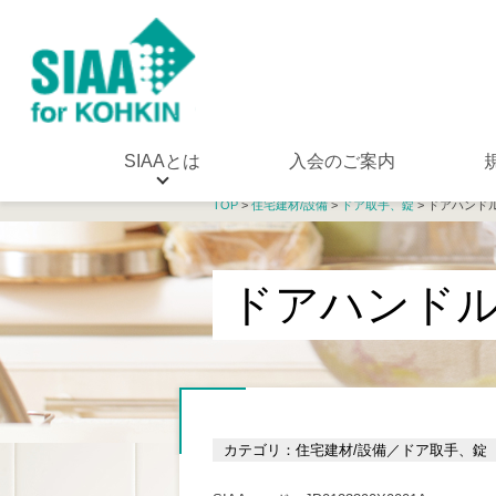
SIAAとは
入会のご案内
TOP
>
住宅建材/設備
>
ドア取手、錠
> ドアハンド
ドアハンド
カテゴリ：住宅建材/設備／ドア取手、錠