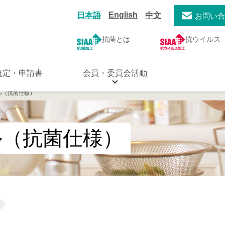
English
日本語
中文
お問い
抗菌とは
抗ウイルス
規定・申請書
会員・委員会活動
ル（抗菌仕様）
ル（抗菌仕様）