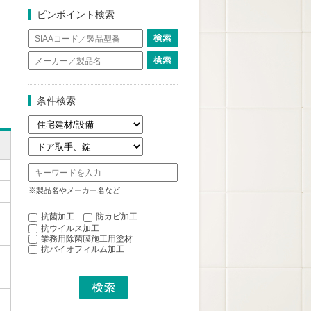
ピンポイント検索
条件検索
※製品名やメーカー名など
抗菌加工
防カビ加工
抗ウイルス加工
業務用除菌膜施工用塗材
抗バイオフィルム加工