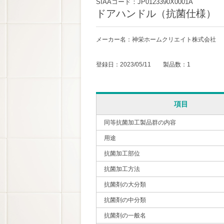
SIAAコード：JP0123390X0001A
ドアハンドル（抗菌仕様）
メーカー名：神栄ホームクリエイト株式会社
登録日：2023/05/11 製品数：1
項目
同等抗菌加工製品群の内容
用途
抗菌加工部位
抗菌加工方法
抗菌剤の大分類
抗菌剤の中分類
抗菌剤の一般名