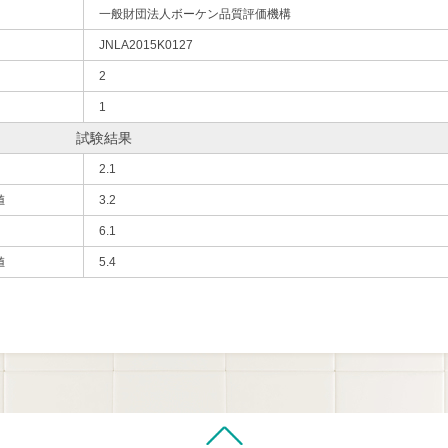
一般財団法人ボーケン品質評価機構
JNLA2015K0127
2
1
試験結果
2.1
値
3.2
6.1
値
5.4