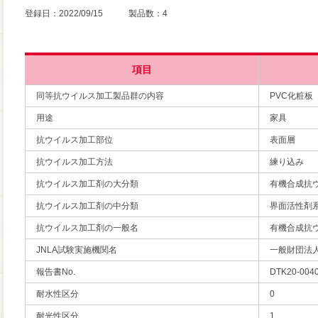
登録日：2022/09/15 製品数：4
項目
同等抗ウイルス加工製品群の内容
PVC化粧板
用途
家具
抗ウイルス加工部位
表面層
抗ウイルス加工方法
練り込み
抗ウイルス加工剤の大分類
有機合成抗
抗ウイルス加工剤の中分類
界面活性剤
抗ウイルス加工剤の一般名
有機合成抗
JNLA試験実施機関名
一般財団法
報告書No.
DTK20-004
耐水性区分
0
耐光性区分
1