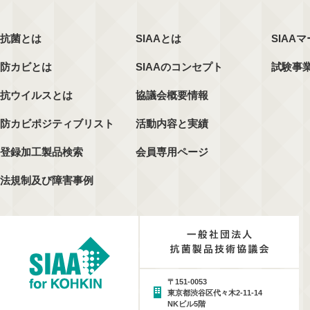
抗菌とは
SIAAとは
SIAA
防カビとは
SIAAのコンセプト
試験事
抗ウイルスとは
協議会概要情報
防カビポジティブリスト
活動内容と実績
登録加工製品検索
会員専用ページ
法規制及び障害事例
〒151-0053
東京都渋谷区代々木2-11-14
NKビル5階