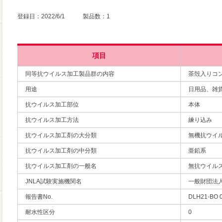
登録日：2022/6/1 製品数：1
項目
同等抗ウイルス加工製品群の内容
茶殻入りコ
用途
日用品、雑
抗ウイルス加工部位
本体
抗ウイルス加工方法
練り込み
抗ウイルス加工剤の大分類
無機抗ウイ
抗ウイルス加工剤の中分類
亜鉛系
抗ウイルス加工剤の一般名
無抗ウイル
JNLA試験実施機関名
一般財団法
報告書No.
DLH21-BO 
耐水性区分
0