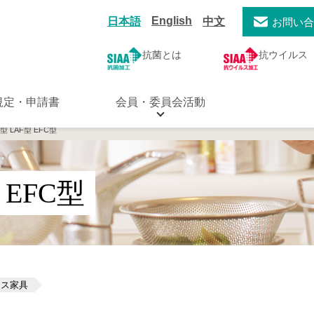
English
日本語
中文
お問い
抗菌とは
抗ウイルス
規定・申請書
会員・委員会活動
R型 LAF型 EFC型
 EFC型
ィス家具