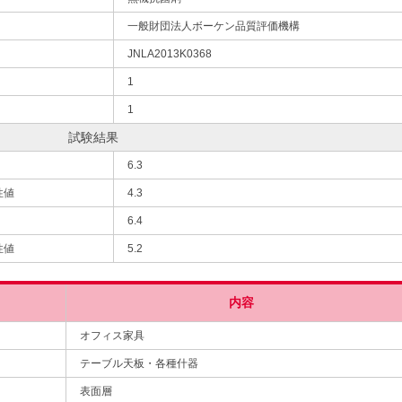
一般財団法人ボーケン品質評価機構
JNLA2013K0368
1
1
試験結果
6.3
性値
4.3
6.4
性値
5.2
内容
オフィス家具
テーブル天板・各種什器
表面層