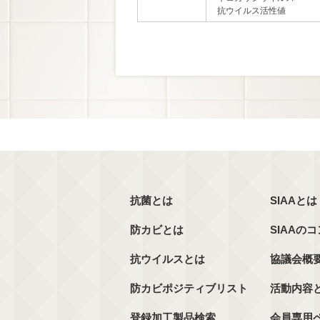
抗ウイルス活性値
抗菌とは
SIAAとは
防カビとは
SIAAの
抗ウイルスとは
協議会概
防カビポジティブリスト
活動内容
登録加工製品検索
会員専用