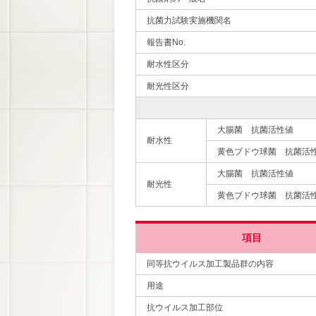
抗菌力試験実施機関名
報告書No.
耐水性区分
耐光性区分
大腸菌 抗菌活性値
耐水性
黄色ブドウ球菌 抗菌活
大腸菌 抗菌活性値
耐光性
黄色ブドウ球菌 抗菌活
項目
同等抗ウイルス加工製品群の内容
用途
抗ウイルス加工部位