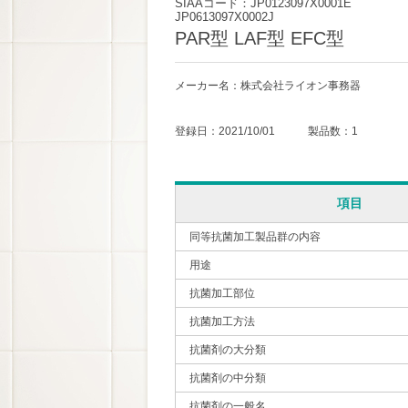
SIAAコード：JP0123097X0001E
JP0613097X0002J
PAR型 LAF型 EFC型
メーカー名：株式会社ライオン事務器
登録日：2021/10/01 製品数：1
項目
同等抗菌加工製品群の内容
用途
抗菌加工部位
抗菌加工方法
抗菌剤の大分類
抗菌剤の中分類
抗菌剤の一般名