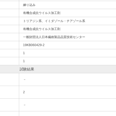
練り込み
有機合成抗ウイルス加工剤
トリアジン系、イミダゾール・チアゾール系
有機合成抗ウイルス加工剤
一般財団法人日本繊維製品品質技術センター
19KB060429-2
1
1
試験結果
－
2
－