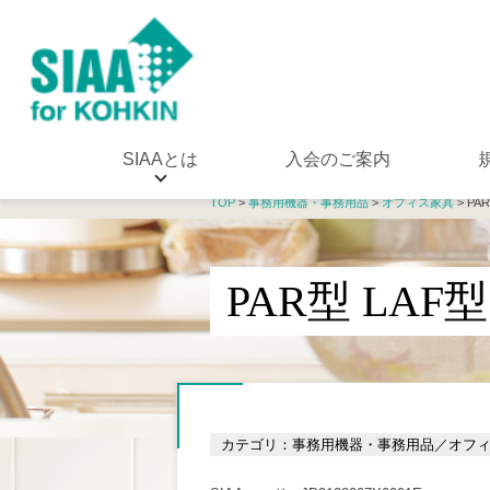
SIAAとは
入会のご案内
TOP
>
事務用機器・事務用品
>
オフィス家具
> PA
PAR型 LAF型
カテゴリ：事務用機器・事務用品／オフ