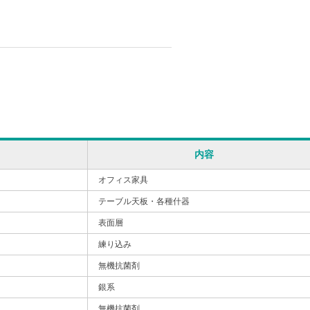
内容
オフィス家具
テーブル天板・各種什器
表面層
練り込み
無機抗菌剤
銀系
無機抗菌剤