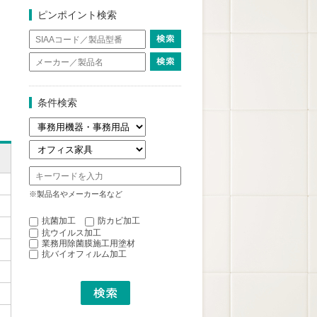
ピンポイント検索
条件検索
※製品名やメーカー名など
抗菌加工
防カビ加工
抗ウイルス加工
業務用除菌膜施工用塗材
抗バイオフィルム加工