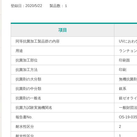
登録日：2020/5/22 製品数：１
項目
同等抗菌加工製品群の内容
UVにおわ
用途
ランチョ
抗菌加工部位
印刷面
抗菌加工方法
印刷
抗菌剤の大分類
無機抗菌
抗菌剤の中分類
銀系
抗菌剤の一般名
銀ゼオラ
抗菌力試験実施機関名
一般財団
報告書No.
OS-19-03
耐水性区分
2
耐光性区分
1