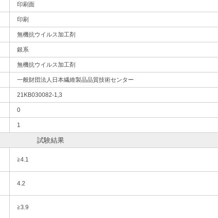
印刷面
印刷
無機抗ウイルス加工剤
銀系
無機抗ウイルス加工剤
一般財団法人日本繊維製品品質技術センター
21KB030082-1,3
0
1
試験結果
≧4.1
4.2
≧3.9