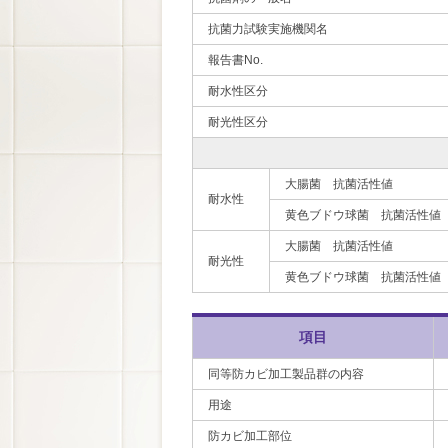
抗菌力試験実施機関名
報告書No.
耐水性区分
耐光性区分
大腸菌 抗菌活性値
耐水性
黄色ブドウ球菌 抗菌活性値
大腸菌 抗菌活性値
耐光性
黄色ブドウ球菌 抗菌活性値
項目
同等防カビ加工製品群の内容
用途
防カビ加工部位