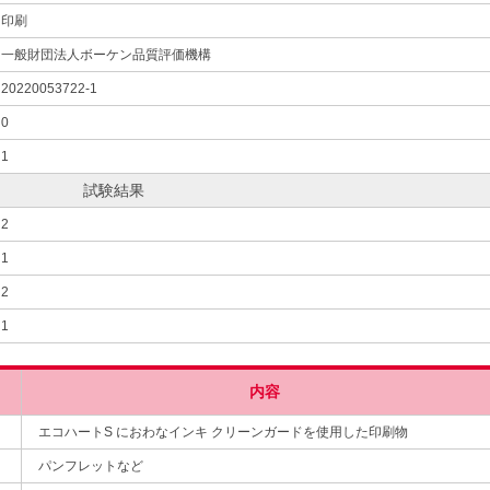
印刷
一般財団法人ボーケン品質評価機構
20220053722-1
0
1
試験結果
2
1
2
1
内容
エコハートS におわなインキ クリーンガードを使用した印刷物
パンフレットなど