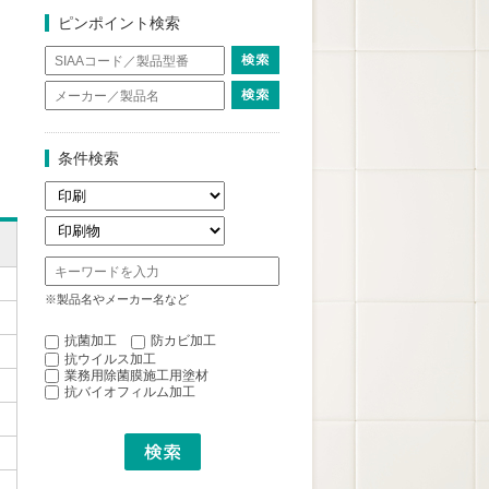
ピンポイント検索
条件検索
※製品名やメーカー名など
抗菌加工
防カビ加工
抗ウイルス加工
業務用除菌膜施工用塗材
抗バイオフィルム加工