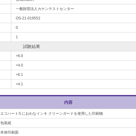
一般財団法人カケンテストセンター
OS-21-019552
0
1
試験結果
>6.0
>4.0
>6.1
>4.1
内容
エコハートS におわなインキ クリーンガードを使用した印刷物
包装紙
本体印刷面