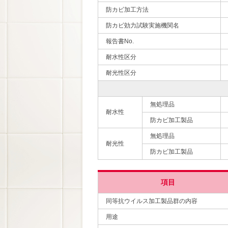
防カビ加工方法
防カビ効力試験実施機関名
報告書No.
耐水性区分
耐光性区分
無処理品
耐水性
防カビ加工製品
無処理品
耐光性
防カビ加工製品
項目
同等抗ウイルス加工製品群の内容
用途