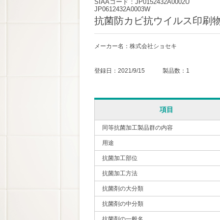
SIAAコード：JP0152432A0002U
JP0612432A0003W
抗菌防カビ抗ウイルス印刷
メーカー名：株式会社ショセキ
登録日：2021/9/15 製品数：1
項目
同等抗菌加工製品群の内容
用途
抗菌加工部位
抗菌加工方法
抗菌剤の大分類
抗菌剤の中分類
抗菌剤の一般名