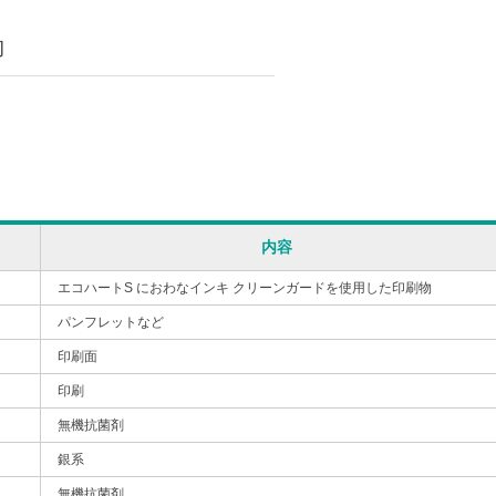
物
内容
エコハートS におわなインキ クリーンガードを使用した印刷物
パンフレットなど
印刷面
印刷
無機抗菌剤
銀系
無機抗菌剤