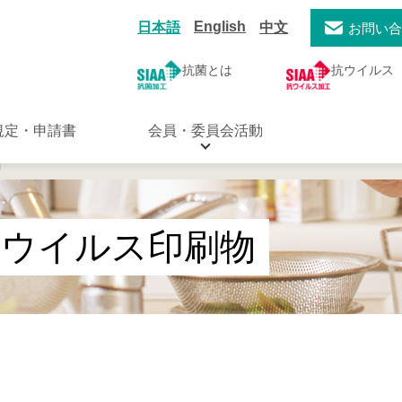
English
日本語
中文
お問い
抗菌とは
抗ウイルス
規定・申請書
会員・委員会活動
物
抗ウイルス印刷物