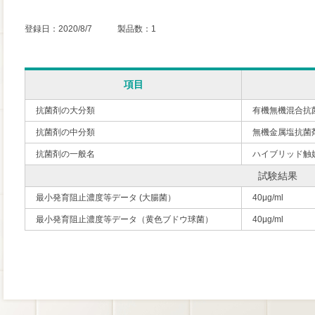
登録日：2020/8/7 製品数：1
項目
抗菌剤の大分類
有機無機混合抗
抗菌剤の中分類
無機金属塩抗菌
抗菌剤の一般名
ハイブリッド触媒 NA
試験結果
最小発育阻止濃度等データ (大腸菌）
40μg/ml
最小発育阻止濃度等データ（黄色ブドウ球菌）
40μg/ml