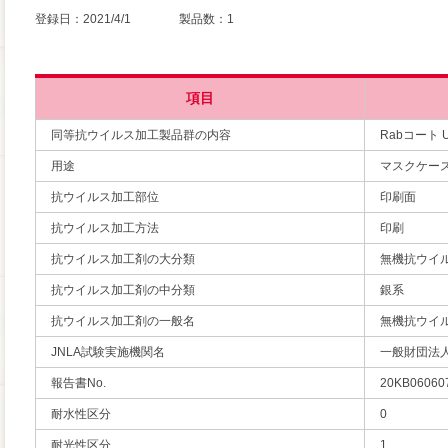
登録日：2021/4/1 製品数：1
項目
同等抗ウイルス加工製品群の内容
Rabコート 
用途
マスクケー
抗ウイルス加工部位
印刷面
抗ウイルス加工方法
印刷
抗ウイルス加工剤の大分類
無機抗ウイ
抗ウイルス加工剤の中分類
銀系
抗ウイルス加工剤の一般名
無機抗ウイ
JNLA試験実施機関名
一般財団法
報告書No.
20KB06060
耐水性区分
0
耐光性区分
1