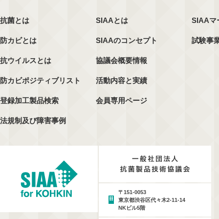
抗菌とは
SIAAとは
SIAA
防カビとは
SIAAのコンセプト
試験事
抗ウイルスとは
協議会概要情報
防カビポジティブリスト
活動内容と実績
登録加工製品検索
会員専用ページ
法規制及び障害事例
〒151-0053
東京都渋谷区代々木2-11-14
NKビル5階