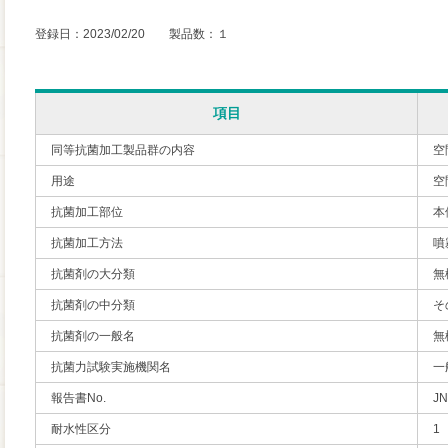
登録日：2023/02/20 製品数：１
項目
同等抗菌加工製品群の内容
空
用途
空
抗菌加工部位
本
抗菌加工方法
噴
抗菌剤の大分類
無
抗菌剤の中分類
そ
抗菌剤の一般名
無
抗菌力試験実施機関名
一
報告書No.
JN
耐水性区分
1