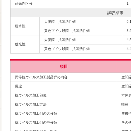
耐光性区分
1
試験結果
大腸菌 抗菌活性値
6.
耐水性
黄色ブドウ球菌 抗菌活性値
3.
大腸菌 抗菌活性値
4.
耐光性
黄色ブドウ球菌 抗菌活性値
4.
項目
同等抗ウイルス加工製品群の内容
空間
用途
空間
抗ウイルス加工部位
本体
抗ウイルス加工方法
噴霧
抗ウイルス加工剤の大分類
無機
抗ウイルス加工剤の中分類
その