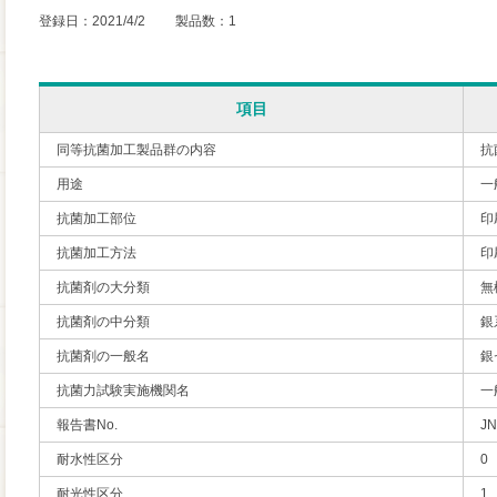
登録日：2021/4/2 製品数：1
項目
同等抗菌加工製品群の内容
抗
用途
一
抗菌加工部位
印
抗菌加工方法
印
抗菌剤の大分類
無
抗菌剤の中分類
銀
抗菌剤の一般名
銀
抗菌力試験実施機関名
一
報告書No.
JN
耐水性区分
0
耐光性区分
1