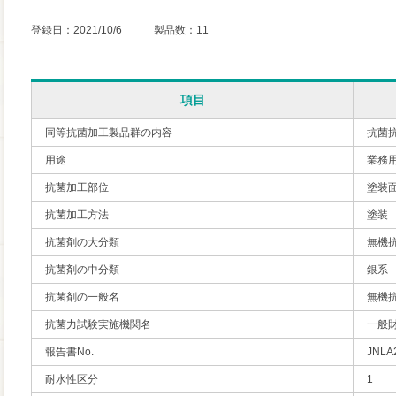
登録日：2021/10/6 製品数：11
項目
同等抗菌加工製品群の内容
抗菌
用途
業務
抗菌加工部位
塗装
抗菌加工方法
塗装
抗菌剤の大分類
無機
抗菌剤の中分類
銀系
抗菌剤の一般名
無機
抗菌力試験実施機関名
一般
報告書No.
JNLA
耐水性区分
1