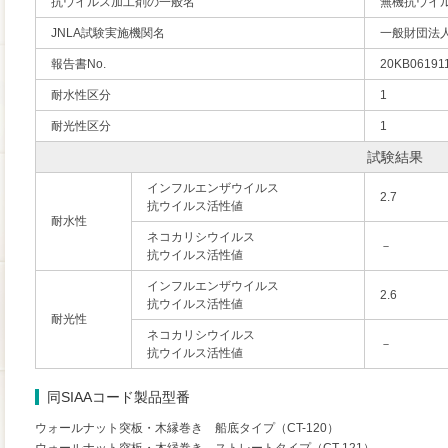
抗ウイルス加工剤の一般名
無機抗ウイ
JNLA試験実施機関名
一般財団法
報告書No.
20KB06191
耐水性区分
1
耐光性区分
1
試験結果
インフルエンザウイルス
2.7
抗ウイルス活性値
耐水性
ネコカリシウイルス
－
抗ウイルス活性値
インフルエンザウイルス
2.6
抗ウイルス活性値
耐光性
ネコカリシウイルス
－
抗ウイルス活性値
同SIAAコード製品型番
ウォールナット突板・木縁巻き 船底タイプ（CT-120）