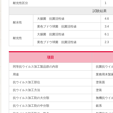
耐光性区分
1
試験結果
大腸菌 抗菌活性値
4.6
耐水性
黄色ブドウ球菌 抗菌活性値
3.4
大腸菌 抗菌活性値
6.1
耐光性
黄色ブドウ球菌 抗菌活性値
2.3
項目
同等抗ウイルス加工製品群の内容
抗菌抗ウイ
用途
業務用木製
抗ウイルス加工部位
塗装面
抗ウイルス加工方法
塗装
抗ウイルス加工剤の大分類
無機抗ウイ
抗ウイルス加工剤の中分類
銀系