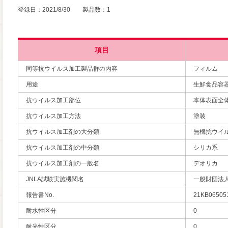
登録日：2021/8/30 製品数：1
項目
同等抗ウイルス加工製品群の内容
フィルム
用途
生鮮食品容
抗ウイルス加工部位
本体表面全
抗ウイルス加工方法
塗装
抗ウイルス加工剤の大分類
無機抗ウイ
抗ウイルス加工剤の中分類
シリカ系
抗ウイルス加工剤の一般名
デオリカ
JNLA試験実施機関名
一般財団法
報告書No.
21KB06505
耐水性区分
0
耐光性区分
0