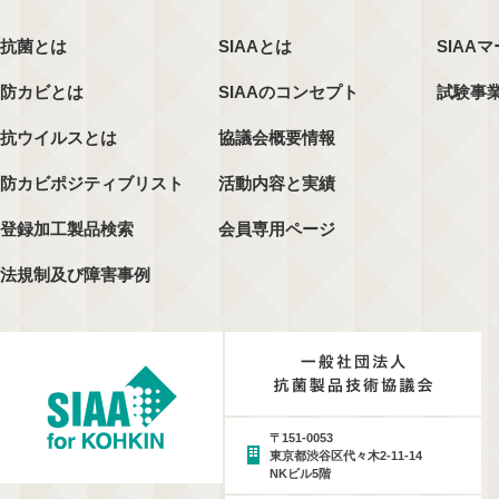
抗菌とは
SIAAとは
SIAA
防カビとは
SIAAのコンセプト
試験事
抗ウイルスとは
協議会概要情報
防カビポジティブリスト
活動内容と実績
登録加工製品検索
会員専用ページ
法規制及び障害事例
〒151-0053
東京都渋谷区代々木2-11-14
NKビル5階