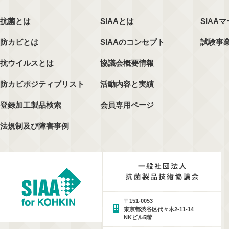
抗菌とは
SIAAとは
SIAA
防カビとは
SIAAのコンセプト
試験事
抗ウイルスとは
協議会概要情報
防カビポジティブリスト
活動内容と実績
登録加工製品検索
会員専用ページ
法規制及び障害事例
〒151-0053
東京都渋谷区代々木2-11-14
NKビル5階