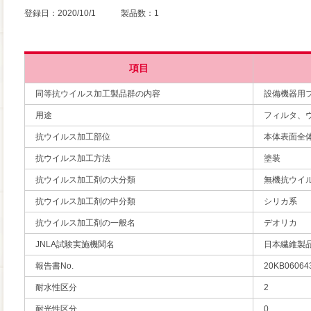
登録日：2020/10/1 製品数：1
項目
同等抗ウイルス加工製品群の内容
設備機器用
用途
フィルタ、
抗ウイルス加工部位
本体表面全
抗ウイルス加工方法
塗装
抗ウイルス加工剤の大分類
無機抗ウイ
抗ウイルス加工剤の中分類
シリカ系
抗ウイルス加工剤の一般名
デオリカ
JNLA試験実施機関名
日本繊維製
報告書No.
20KB06064
耐水性区分
2
耐光性区分
0