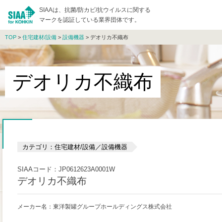
SIAAは、抗菌/防カビ/抗ウイルスに関する
マークを認証している業界団体です。
TOP
>
住宅建材/設備
>
設備機器
> デオリカ不織布
デオリカ不織布
カテゴリ：住宅建材/設備／設備機器
SIAAコード：JP0612623A0001W
デオリカ不織布
メーカー名：東洋製罐グループホールディングス株式会社