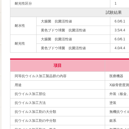
耐光性区分
1
試験結果
大腸菌 抗菌活性値
6.0/6.1
耐水性
黄色ブドウ球菌 抗菌活性値
3.5/4.4
大腸菌 抗菌活性値
6.0/6.1
耐光性
黄色ブドウ球菌 抗菌活性値
4.0/4.4
項目
同等抗ウイルス加工製品群の内容
医療機器
用途
X線骨密度
抗ウイルス加工部位
外装（板金
抗ウイルス加工方法
塗装
抗ウイルス加工剤の大分類
無機抗ウイ
抗ウイルス加工剤の中分類
銀系