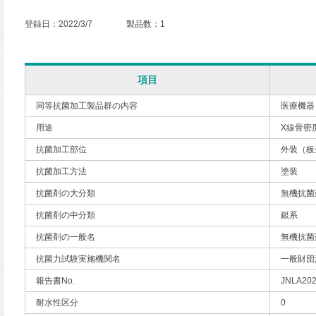
登録日：2022/3/7 製品数：1
項目
同等抗菌加工製品群の内容
医療機器
用途
X線骨密
抗菌加工部位
外装（板
抗菌加工方法
塗装
抗菌剤の大分類
無機抗菌
抗菌剤の中分類
銀系
抗菌剤の一般名
無機抗菌
抗菌力試験実施機関名
一般財団
報告書No.
JNLA202
耐水性区分
0