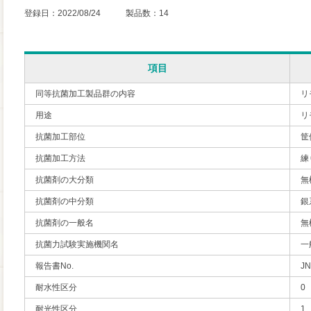
登録日：2022/08/24 製品数：14
項目
同等抗菌加工製品群の内容
リ
用途
リ
抗菌加工部位
筐
抗菌加工方法
練
抗菌剤の大分類
無
抗菌剤の中分類
銀
抗菌剤の一般名
無
抗菌力試験実施機関名
一
報告書No.
JN
耐水性区分
0
耐光性区分
1