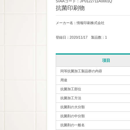
SIAAコード：JP0122711A0001Q
抗菌印刷物
メーカー名：情報印刷株式会社
登録日：2020/11/17 製品数：1
項目
同等抗菌加工製品群の内容
用途
抗菌加工部位
抗菌加工方法
抗菌剤の大分類
抗菌剤の中分類
抗菌剤の一般名