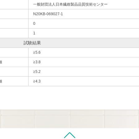
一般財団法人日本繊維製品品質技術センター
N20KB-069027-1
0
1
試験結果
≧5.6
値
≧3.8
≧5.2
値
≧4.3