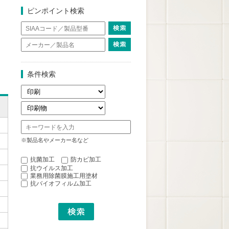
ピンポイント検索
条件検索
※製品名やメーカー名など
抗菌加工
防カビ加工
抗ウイルス加工
業務用除菌膜施工用塗材
抗バイオフィルム加工