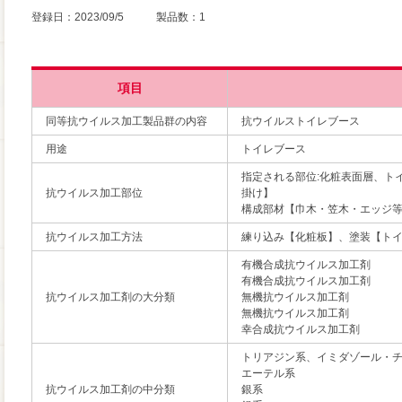
登録日：2023/09/5 製品数：1
項目
同等抗ウイルス加工製品群の内容
抗ウイルストイレブース
用途
トイレブース
指定される部位:化粧表面層、ト
抗ウイルス加工部位
掛け】
構成部材【巾木・笠木・エッジ
抗ウイルス加工方法
練り込み【化粧板】、塗装【ト
有機合成抗ウイルス加工剤
有機合成抗ウイルス加工剤
抗ウイルス加工剤の大分類
無機抗ウイルス加工剤
無機抗ウイルス加工剤
幸合成抗ウイルス加工剤
トリアジン系、イミダゾール・
エーテル系
抗ウイルス加工剤の中分類
銀系