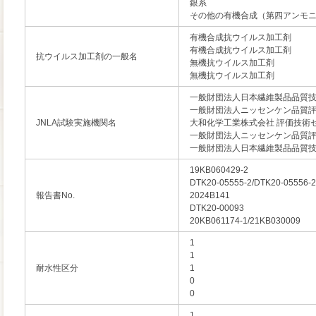
銀系
その他の有機合成（第四アンモ
有機合成抗ウイルス加工剤
有機合成抗ウイルス加工剤
抗ウイルス加工剤の一般名
無機抗ウイルス加工剤
無機抗ウイルス加工剤
一般財団法人日本繊維製品品質
一般財団法人ニッセンケン品質
JNLA試験実施機関名
大和化学工業株式会社 評価技術
一般財団法人ニッセンケン品質
一般財団法人日本繊維製品品質
19KB060429-2
DTK20-05555-2/DTK20-05556-2
報告書No.
2024B141
DTK20-00093
20KB061174-1/21KB030009
1
1
耐水性区分
1
0
0
1