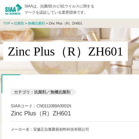
SIAAは、抗菌/防カビ/抗ウイルスに関する
マークを認証している業界団体です。
TOP
>
抗菌剤
>
無機抗菌剤
> Zinc Plus（R）ZH601
Zinc Plus（R）ZH601
カテゴリ：抗菌剤／無機抗菌剤
SIAAコード：CN0111089A0001N
Zinc Plus（R）ZH601
メーカー名：安徽正合雅聚新材料科技有限公司