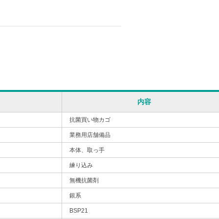
内容
抗菌買い物カゴ
業務用店舗備品
本体、取っ手
練り込み
無機抗菌剤
銀系
BSP21