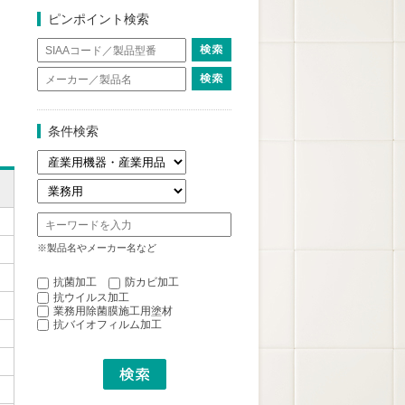
ピンポイント検索
条件検索
※製品名やメーカー名など
抗菌加工
防カビ加工
抗ウイルス加工
業務用除菌膜施工用塗材
抗バイオフィルム加工