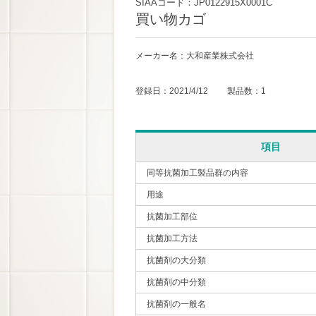
SIAAコード：JP0122915X0001C
買い物カゴ
メーカー名：大和産業株式会社
登録日：2021/4/12 製品数：1
項目
同等抗菌加工製品群の内容
用途
抗菌加工部位
抗菌加工方法
抗菌剤の大分類
抗菌剤の中分類
抗菌剤の一般名