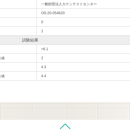
一般財団法人カケンテストセンター
OS-20-054620
0
1
試験結果
>6.1
性値
2
4.3
性値
4.4