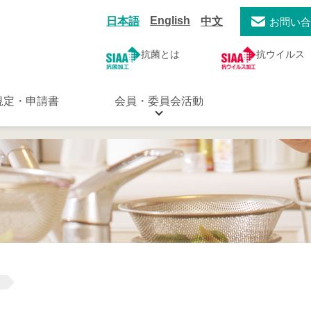
English
日本語
中文
お問い
抗菌とは
抗ウイルス
規定・申請書
会員・委員会活動
ゴ
用