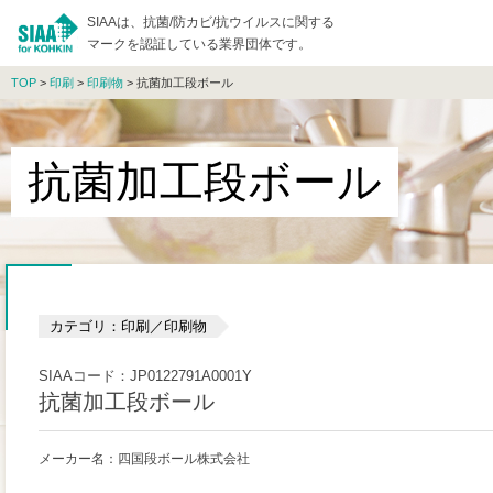
SIAAは、抗菌/防カビ/抗ウイルスに関する
マークを認証している業界団体です。
TOP
>
印刷
>
印刷物
> 抗菌加工段ボール
抗菌加工段ボール
カテゴリ：印刷／印刷物
SIAAコード：JP0122791A0001Y
抗菌加工段ボール
メーカー名：四国段ボール株式会社