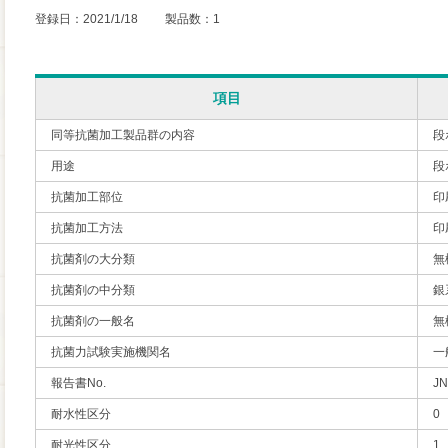
登録日：2021/1/18 製品数：1
項目
同等抗菌加工製品群の内容
段
用途
段
抗菌加工部位
印
抗菌加工方法
印
抗菌剤の大分類
無
抗菌剤の中分類
銀
抗菌剤の一般名
無
抗菌力試験実施機関名
一
報告書No.
JN
耐水性区分
0
耐光性区分
1