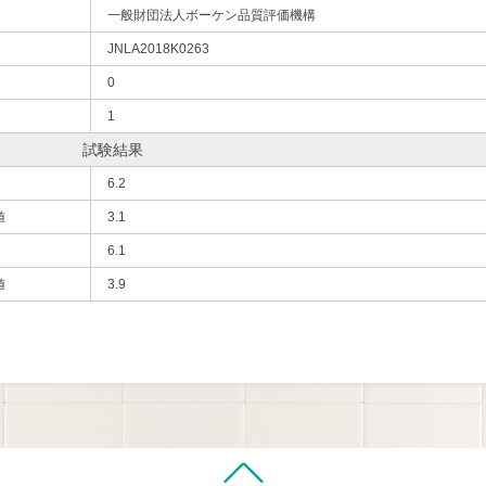
一般財団法人ボーケン品質評価機構
JNLA2018K0263
0
1
試験結果
6.2
値
3.1
6.1
値
3.9