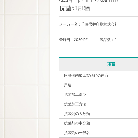
SIAAコード：JP0122592A0001X
抗菌印刷物
メーカー名：千修岩井印刷株式会社
登録日：2020/9/4 製品数：1
項目
同等抗菌加工製品群の内容
用途
抗菌加工部位
抗菌加工方法
抗菌剤の大分類
抗菌剤の中分類
抗菌剤の一般名