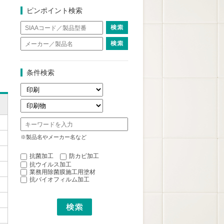
ピンポイント検索
条件検索
※製品名やメーカー名など
抗菌加工
防カビ加工
抗ウイルス加工
業務用除菌膜施工用塗材
抗バイオフィルム加工