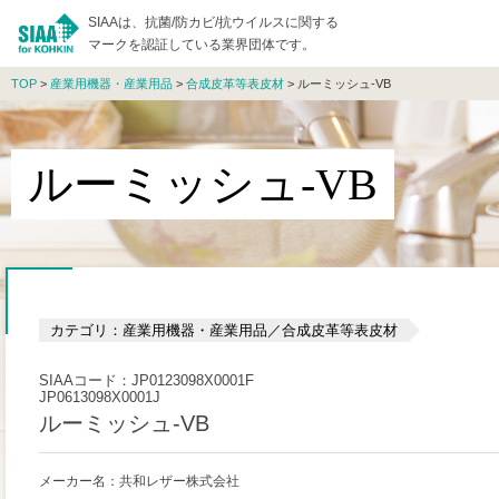
SIAAは、抗菌/防カビ/抗ウイルスに関する
マークを認証している業界団体です。
TOP
>
産業用機器・産業用品
>
合成皮革等表皮材
> ルーミッシュ-VB
ルーミッシュ-VB
カテゴリ：産業用機器・産業用品／合成皮革等表皮材
SIAAコード：JP0123098X0001F
JP0613098X0001J
ルーミッシュ-VB
メーカー名：共和レザー株式会社