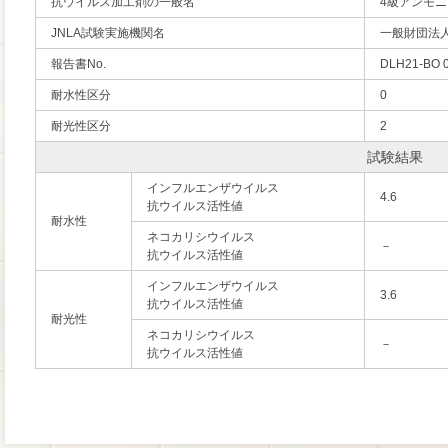
抗ウイルス加工剤の一般名
4級アンモ
JNLA試験実施機関名
一般財団法
報告書No.
DLH21-BO 
耐水性区分
0
耐光性区分
2
試験結果
インフルエンザウイルス
4.6
抗ウイルス活性値
耐水性
ネコカリシウイルス
－
抗ウイルス活性値
インフルエンザウイルス
3.6
抗ウイルス活性値
耐光性
ネコカリシウイルス
－
抗ウイルス活性値