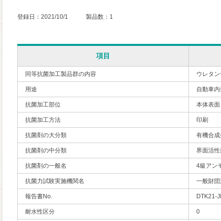
登録日：2021/10/1 製品数：1
項目
同等抗菌加工製品群の内容
ウレタン
用途
自動車内
抗菌加工部位
本体表面
抗菌加工方法
印刷
抗菌剤の大分類
有機合成
抗菌剤の中分類
界面活性
抗菌剤の一般名
4級アン
抗菌力試験実施機関名
一般財団
報告書No.
DTK21-J
耐水性区分
0