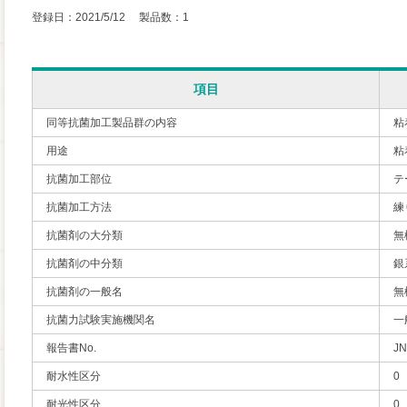
登録日：2021/5/12 製品数：1
項目
同等抗菌加工製品群の内容
粘
用途
粘
抗菌加工部位
テ
抗菌加工方法
練
抗菌剤の大分類
無
抗菌剤の中分類
銀
抗菌剤の一般名
無
抗菌力試験実施機関名
一
報告書No.
JN
耐水性区分
0
耐光性区分
0