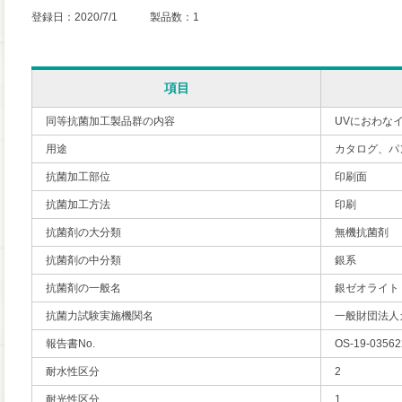
登録日：2020/7/1 製品数：1
項目
同等抗菌加工製品群の内容
UVにおわな
用途
カタログ、パ
抗菌加工部位
印刷面
抗菌加工方法
印刷
抗菌剤の大分類
無機抗菌剤
抗菌剤の中分類
銀系
抗菌剤の一般名
銀ゼオライト
抗菌力試験実施機関名
一般財団法人
報告書No.
OS-19-03562
耐水性区分
2
耐光性区分
1