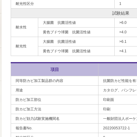
耐光性区分
1
試験結果
大腸菌 抗菌活性値
>6.0
耐水性
黄色ブドウ球菌 抗菌活性値
>4.0
大腸菌 抗菌活性値
>6.1
耐光性
黄色ブドウ球菌 抗菌活性値
>4.1
項目
同等防カビ加工製品群の内容
抗菌防カビ性能を有
用途
カタログ、パンフレ
防カビ加工部位
印刷面
防カビ加工方法
印刷
防カビ効力試験実施機関名
一般財団法人ボーケ
報告書No.
20220053722-1