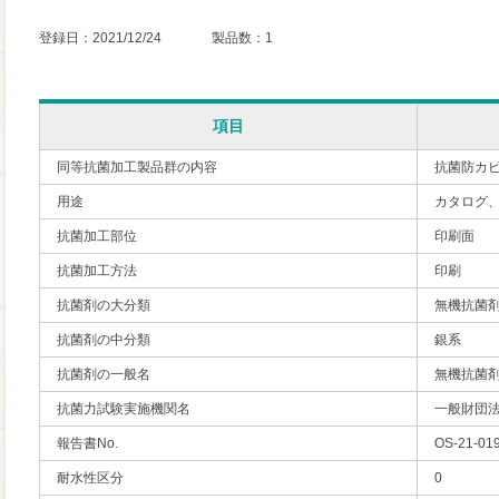
登録日：2021/12/24 製品数：1
項目
同等抗菌加工製品群の内容
抗菌防カ
用途
カタログ
抗菌加工部位
印刷面
抗菌加工方法
印刷
抗菌剤の大分類
無機抗菌
抗菌剤の中分類
銀系
抗菌剤の一般名
無機抗菌
抗菌力試験実施機関名
一般財団
報告書No.
OS-21-01
耐水性区分
0