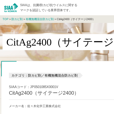
SIAAは、抗菌/防カビ/抗ウイルスに関する
マークを認証している業界団体です。
TOP
>
防カビ剤
>
有機無機混合防カビ剤
> CitAg2400（サイテージ2400）
CitAg2400（サイテージ
カテゴリ：防カビ剤／有機無機混合防カビ剤
SIAAコード：JP0501085X0001V
CitAg2400（サイテージ2400）
メーカー名：佐々木化学工業株式会社