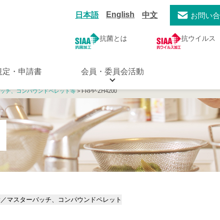
English
日本語
中文
お問い
抗菌とは
抗ウイルス
規定・申請書
会員・委員会活動
ッチ、コンパウンドペレット等
> FRPP-ZH4200
脂／マスターバッチ、コンパウンドペレット