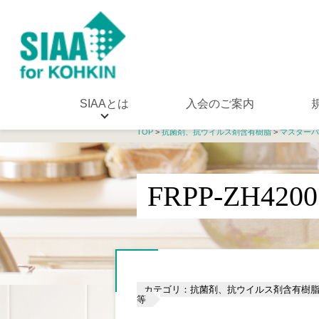
SIAAとは
入会のご案内
TOP
>
抗菌剤、抗ウイルス剤含有樹脂
>
マスターバ
FRPP-ZH4200
カテゴリ：抗菌剤、抗ウイルス剤含有樹
等