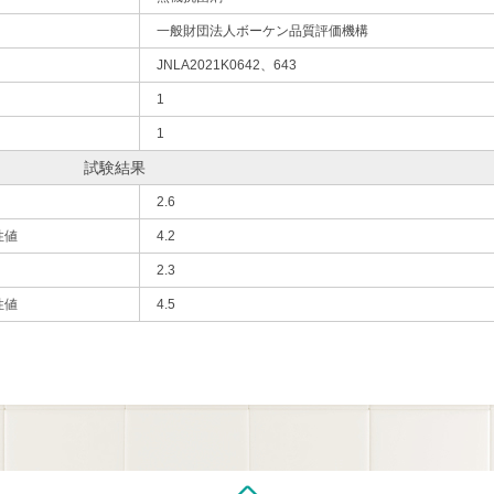
一般財団法人ボーケン品質評価機構
JNLA2021K0642、643
1
1
試験結果
2.6
性値
4.2
2.3
性値
4.5