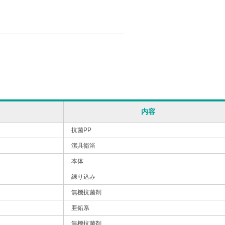
内容
抗菌PP
潔具衛浴
本体
練り込み
無機抗菌剤
亜鉛系
無機抗菌剤