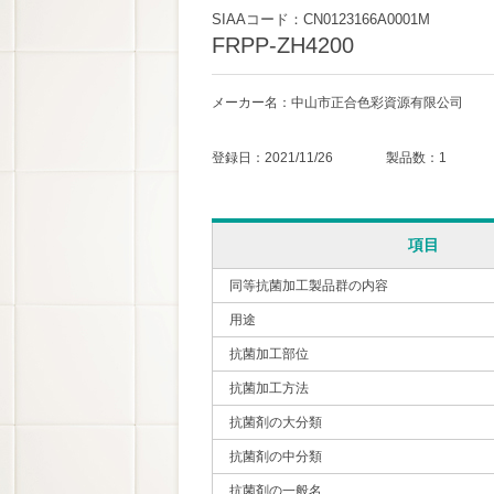
SIAAコード：CN0123166A0001M
FRPP-ZH4200
メーカー名：中山市正合色彩資源有限公司
登録日：2021/11/26 製品数：1
項目
同等抗菌加工製品群の内容
用途
抗菌加工部位
抗菌加工方法
抗菌剤の大分類
抗菌剤の中分類
抗菌剤の一般名