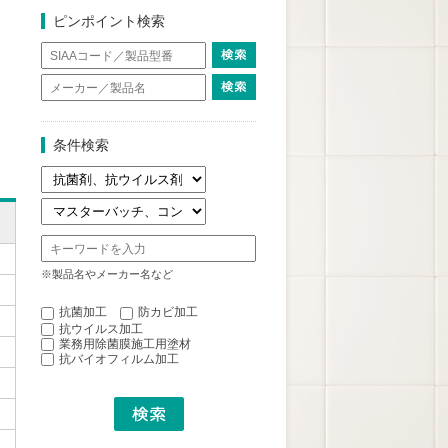
ピンポイント検索
条件検索
※製品名やメーカー名など
抗菌加工
防カビ加工
抗ウイルス加工
業務用除菌膜施工用塗材
抗バイオフィルム加工