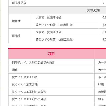
耐光性区分
1
試験結果
大腸菌 抗菌活性値
6.
耐水性
黄色ブドウ球菌 抗菌活性値
2.
大腸菌 抗菌活性値
6.
耐光性
黄色ブドウ球菌 抗菌活性値
3.
項目
同等抗ウイルス加工製品群の内容
カー
用途
カー
抗ウイルス加工部位
ポー
抗ウイルス加工方法
印刷
抗ウイルス加工剤の大分類
無機
抗ウイルス加工剤の中分類
銀系