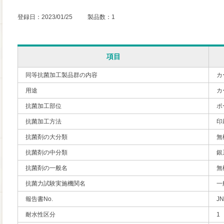
登録日：2023/01/25 製品数：1
項目
同等抗菌加工製品群の内容
カ
用途
カ
抗菌加工部位
ポ
抗菌加工方法
印
抗菌剤の大分類
無
抗菌剤の中分類
銀
抗菌剤の一般名
無
抗菌力試験実施機関名
一
報告書No.
JN
耐水性区分
1