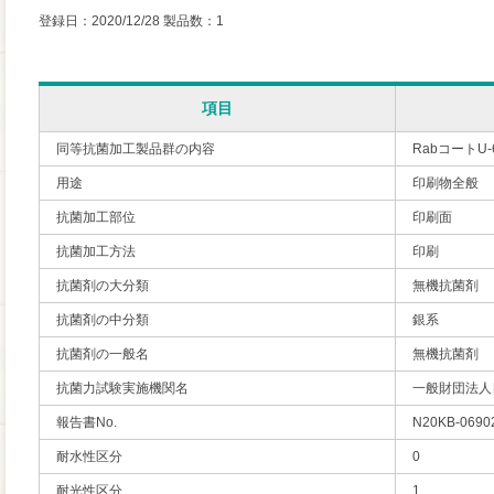
登録日：2020/12/28 製品数：1
項目
同等抗菌加工製品群の内容
RabコートU
用途
印刷物全般
抗菌加工部位
印刷面
抗菌加工方法
印刷
抗菌剤の大分類
無機抗菌剤
抗菌剤の中分類
銀系
抗菌剤の一般名
無機抗菌剤
抗菌力試験実施機関名
一般財団法人
報告書No.
N20KB-0690
耐水性区分
0
耐光性区分
1