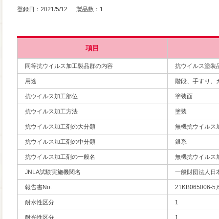
登録日：2021/5/12 製品数：1
項目
同等抗ウイルス加工製品群の内容
抗ウイルス塗装
用途
階段、手すり、
抗ウイルス加工部位
塗装面
抗ウイルス加工方法
塗装
抗ウイルス加工剤の大分類
無機抗ウイルス
抗ウイルス加工剤の中分類
銀系
抗ウイルス加工剤の一般名
無機抗ウイルス
JNLA試験実施機関名
一般財団法人日
報告書No.
21KB065006-5,
耐水性区分
1
耐光性区分
1