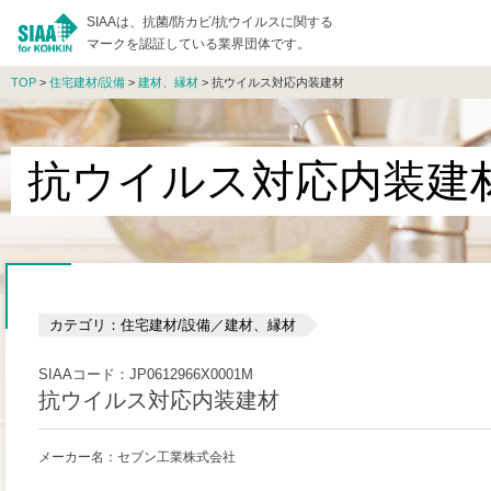
SIAAは、抗菌/防カビ/抗ウイルスに関する
マークを認証している業界団体です。
TOP
>
住宅建材/設備
>
建材、縁材
> 抗ウイルス対応内装建材
抗ウイルス対応内装建
カテゴリ：住宅建材/設備／建材、縁材
SIAAコード：JP0612966X0001M
抗ウイルス対応内装建材
メーカー名：セブン工業株式会社