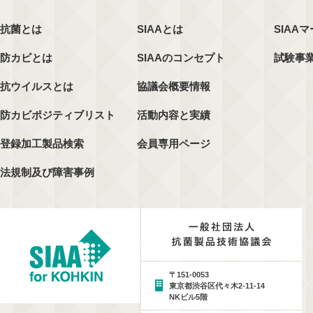
抗菌とは
SIAAとは
SIAA
防カビとは
SIAAのコンセプト
試験事
抗ウイルスとは
協議会概要情報
防カビポジティブリスト
活動内容と実績
登録加工製品検索
会員専用ページ
法規制及び障害事例
〒151-0053
東京都渋谷区代々木2-11-14
NKビル5階