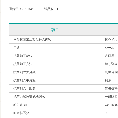
登録日：2021/3/4 製品数：1
項目
同等抗菌加工製品群の内容
抗ウイル
用途
シール・
抗菌加工部位
表面層
抗菌加工方法
練り込み
抗菌剤の大分類
無機合成
抗菌剤の中分類
銅系
抗菌剤の一般名
無機抗菌
抗菌力試験実施機関名
一般財団
報告書No.
OS-19-0
耐水性区分
0