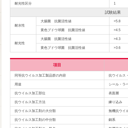
耐光性区分
1
試験結果
大腸菌 抗菌活性値
>5.8
耐水性
黄色ブドウ球菌 抗菌活性値
>4.5
大腸菌 抗菌活性値
>4.3
耐光性
黄色ブドウ球菌 抗菌活性値
>3.6
項目
同等抗ウイルス加工製品群の内容
抗ウイルス
用途
シール・ラ
抗ウイルス加工部位
表面層
抗ウイルス加工方法
練り込み
抗ウイルス加工剤の大分類
無機抗ウイ
抗ウイルス加工剤の中分類
銅系