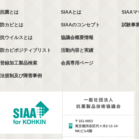
抗菌とは
SIAAとは
SIAA
防カビとは
SIAAのコンセプト
試験事
抗ウイルスとは
協議会概要情報
防カビポジティブリスト
活動内容と実績
登録加工製品検索
会員専用ページ
法規制及び障害事例
〒151-0053
東京都渋谷区代々木2-11-14
NKビル5階