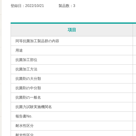
登録日：2022/10/21 製品数：3
項目
同等抗菌加工製品群の内容
用途
抗菌加工部位
抗菌加工方法
抗菌剤の大分類
抗菌剤の中分類
抗菌剤の一般名
抗菌力試験実施機関名
報告書No.
耐水性区分
耐光性区分