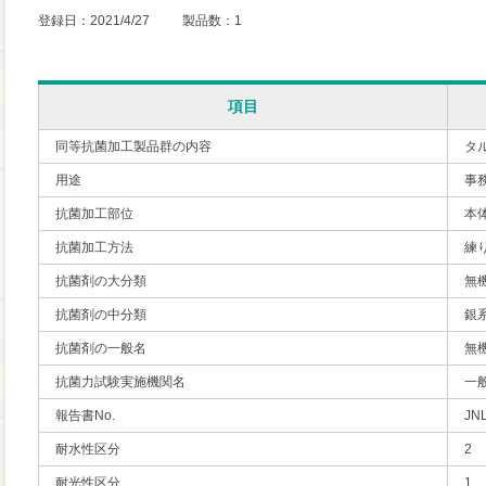
登録日：2021/4/27 製品数：1
項目
同等抗菌加工製品群の内容
タ
用途
事
抗菌加工部位
本
抗菌加工方法
練
抗菌剤の大分類
無
抗菌剤の中分類
銀
抗菌剤の一般名
無
抗菌力試験実施機関名
一
報告書No.
JN
耐水性区分
2
耐光性区分
1