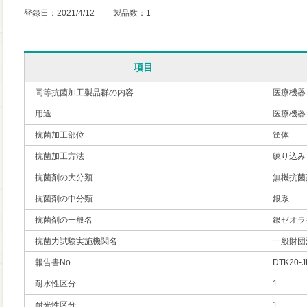
登録日：2021/4/12 製品数：1
項目
同等抗菌加工製品群の内容
医療機器
用途
医療機器
抗菌加工部位
筐体
抗菌加工方法
練り込み
抗菌剤の大分類
無機抗菌
抗菌剤の中分類
銀系
抗菌剤の一般名
銀ゼオラ
抗菌力試験実施機関名
一般財団
報告書No.
DTK20-J
耐水性区分
1
耐光性区分
1