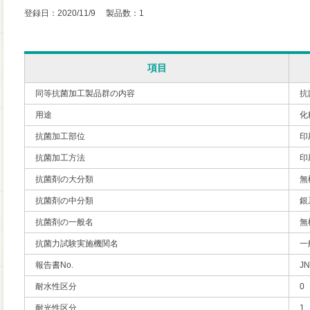
登録日：2020/11/9 製品数：1
項目
同等抗菌加工製品群の内容
抗
用途
化
抗菌加工部位
印
抗菌加工方法
印
抗菌剤の大分類
無
抗菌剤の中分類
銀
抗菌剤の一般名
無
抗菌力試験実施機関名
一
報告書No.
JN
耐水性区分
0
耐光性区分
1