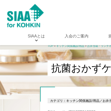
SIAAとは
入会のご案内
TOP
>
キッチン関係施設/用品
>
お弁当箱・ランチ
抗菌おかず
カテゴリ：キッチン関係施設/用品／お弁