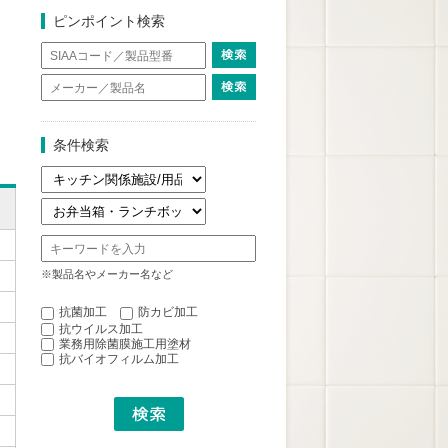
ピンポイント検索
条件検索
※製品名やメーカー名など
抗菌加工
防カビ加工
抗ウイルス加工
業務用除菌膜施工用塗材
抗バイオフィルム加工