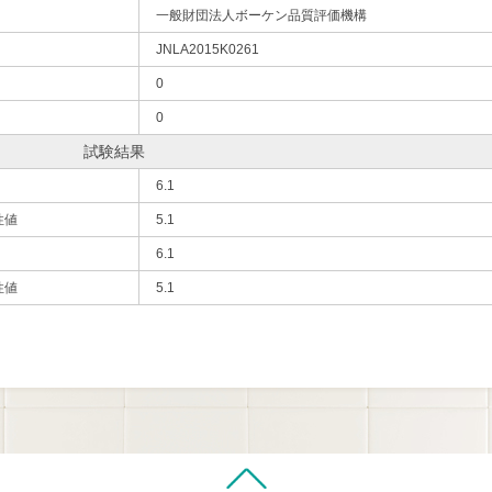
一般財団法人ボーケン品質評価機構
JNLA2015K0261
0
0
試験結果
6.1
性値
5.1
6.1
性値
5.1