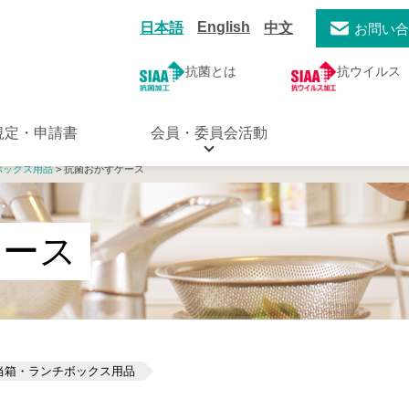
English
日本語
中文
お問い
抗菌とは
抗ウイルス
規定・申請書
会員・委員会活動
ボックス用品
> 抗菌おかずケース
ケース
当箱・ランチボックス用品