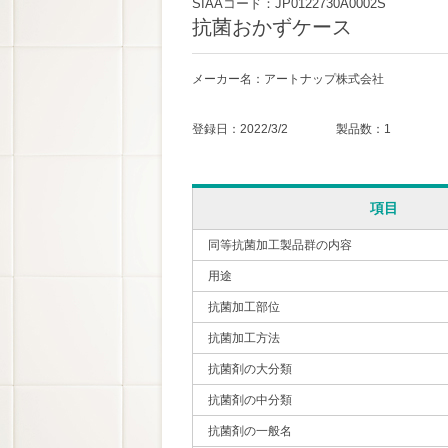
SIAAコード：JP0122730A0002S
抗菌おかずケース
メーカー名：アートナップ株式会社
登録日：2022/3/2 製品数：1
項目
同等抗菌加工製品群の内容
用途
抗菌加工部位
抗菌加工方法
抗菌剤の大分類
抗菌剤の中分類
抗菌剤の一般名