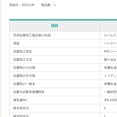
登録日：2021/1/8 製品数：1
項目
同等抗菌加工製品群の内容
ロールス
用途
パーテー
抗菌加工部位
PVCシ
抗菌加工方法
練り込み
抗菌剤の大分類
有機合成
抗菌剤の中分類
トリアジ
抗菌剤の一般名
有機合成
抗菌力試験実施機関名
一般財団
報告書No.
JNLA20
耐水性区分
1
耐光性区分
1