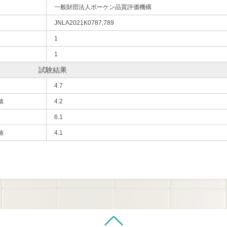
一般財団法人ボーケン品質評価機構
JNLA2021K0787,789
1
1
試験結果
4.7
値
4.2
6.1
値
4.1