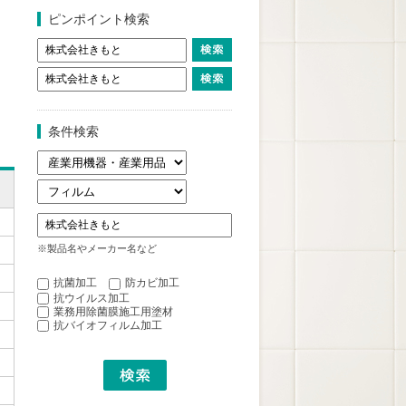
ピンポイント検索
条件検索
※製品名やメーカー名など
抗菌加工
防カビ加工
抗ウイルス加工
業務用除菌膜施工用塗材
抗バイオフィルム加工