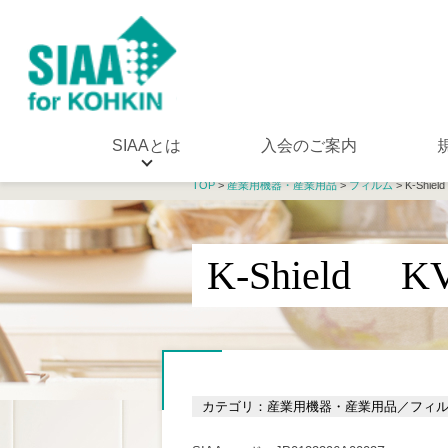
SIAAとは
入会のご案内
TOP
>
産業用機器・産業用品
>
フィルム
> K-Shie
K-Shield K
カテゴリ：産業用機器・産業用品／フィ