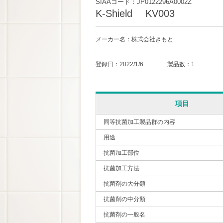
SIAAコード：JP0122296A0002Z
K-Shield KV003
メーカー名：株式会社きもと
登録日：2022/1/6 製品数：1
項目
同等抗菌加工製品群の内容
用途
抗菌加工部位
抗菌加工方法
抗菌剤の大分類
抗菌剤の中分類
抗菌剤の一般名