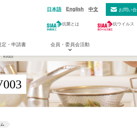
English
日本語
中文
お問い
抗菌とは
抗ウイルス
規定・申請書
会員・委員会活動
ld KV003
V003
ルム