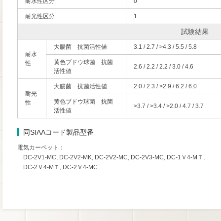
耐水性区分
0
耐光性区分
1
試験結果
大腸菌 抗菌活性値
3.1 / 2.7 / >4.3 / 5.5 / 5.8
耐水
黄色ブドウ球菌 抗菌
性
2.6 / 2.2 / 2.2 / 3.0 / 4.6
活性値
大腸菌 抗菌活性値
2.0 / 2.3 / >2.9 / 6.2 / 6.0
耐光
黄色ブドウ球菌 抗菌
性
>3.7 / >3.4 / >2.0 / 4.7 / 3.7
活性値
同SIAAコード製品型番
電気カーペット：
DC-2V1-MC, DC-2V2-MK, DC-2V2-MC, DC-2V3-MC, DC-1Ｖ4-MＴ,
DC-2Ｖ4-MＴ, DC-2Ｖ4-MC