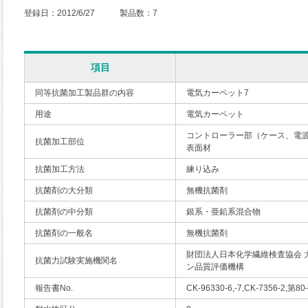
登録日：2012/6/27 製品数：7
項目
同等抗菌加工製品群の内容
電気カーペット7
用途
電気カーペット
コントローラー部（ケース、電
抗菌加工部位
表面材
抗菌加工方法
練り込み
抗菌剤の大分類
無機抗菌剤
抗菌剤の中分類
銀系・亜鉛系混合物
抗菌剤の一般名
無機抗菌剤
財団法人日本化学繊維検査協会 
抗菌力試験実施機関名
ン品質評価機構
報告書No.
CK-96330-6,-7,CK-7356-2,第8